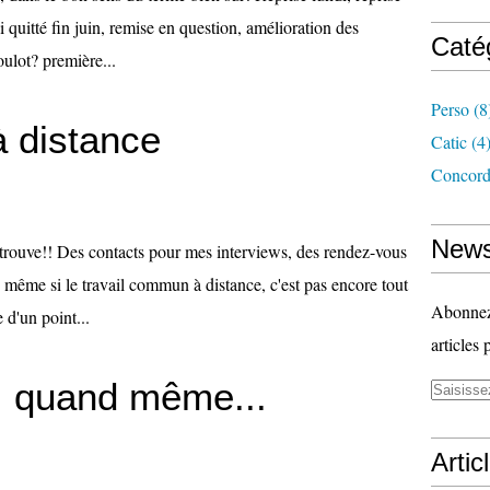
i quitté fin juin, remise en question, amélioration des
Caté
ulot? première...
Perso
(8
 distance
Catic
(4
Concord
News
je trouve!! Des contacts pour mes interviews, des rendez-vous
e, même si le travail commun à distance, c'est pas encore tout
Abonnez-
 d'un point...
articles 
 quand même...
Artic