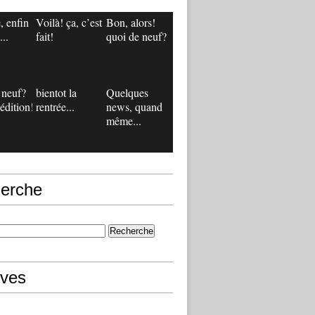
, enfin
Voilà! ça, c’est
Bon, alors!
..
fait!
quoi de neuf?
 neuf?
bientot la
Quelques
édition!
rentrée...
news, quand
même...
erche
ives