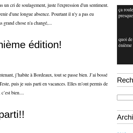
s un cri de soulagement, juste l'expression d'un sentiment.
ça roule
venir d'une longue absence. Pourtant il n'y a pas eu
presque.
as grand chose n'a changé,...
quoi de
nième édition!
énième 
tenant, j’habite à Bordeaux, tout se passe bien. J’ai bossé
Rech
 Teste, puis je suis parti en vacances. Elles m’ont permis de
c’est bien....
parti!!
Arch