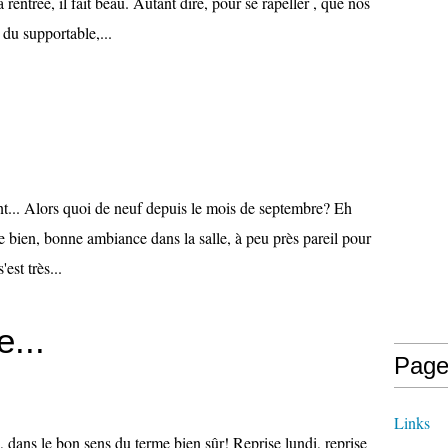
la rentrée, il fait beau. Autant dire, pour se rapeller , que nos
e du supportable,...
vant... Alors quoi de neuf depuis le mois de septembre? Eh
se bien, bonne ambiance dans la salle, à peu près pareil pour
'est très...
e...
Page
Links
, dans le bon sens du terme bien sûr! Reprise lundi, reprise