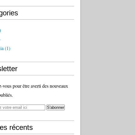
gories
)
)
ia
(1)
letter
vous pour être averti des nouveaux
publiés.
les récents